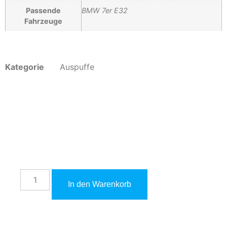
Passende
BMW 7er E32
Fahrzeuge
Kategorie
Auspuffe
1.799,00
€
inkl. 19 % MwSt. zzgl.
Versandkosten
In den Warenkorb