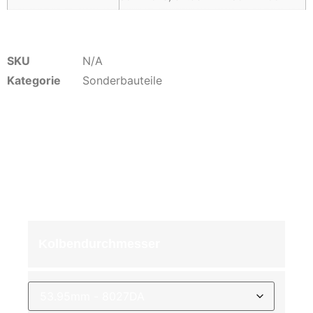
SKU
N/A
Kategorie
Sonderbauteile
104,00
€
inkl. 19 % MwSt. zzgl.
Versandkosten
Kolbendurchmesser