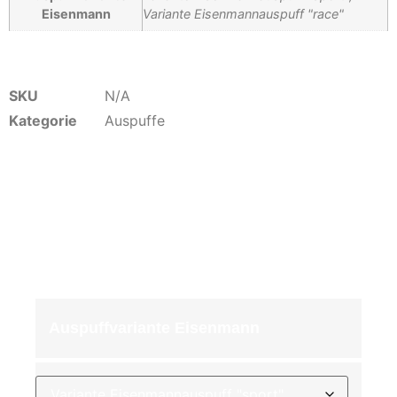
Eisenmann
Variante Eisenmannauspuff "race"
SKU
N/A
Kategorie
Auspuffe
2.125,00
€
inkl. 19 % MwSt. zzgl.
Versandkosten
Auspuffvariante Eisenmann