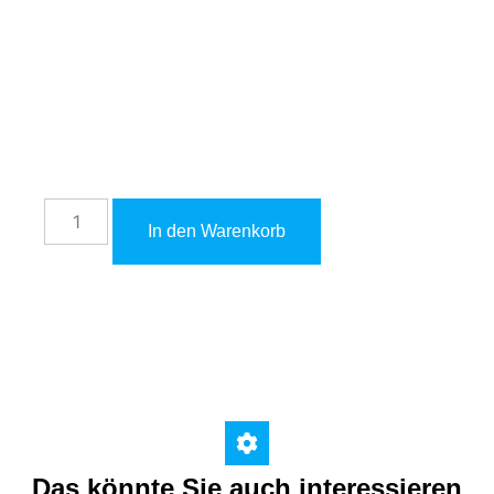
699,00
€
inkl. 19 % MwSt. zzgl.
Versandkosten
In den Warenkorb
Das könnte Sie auch interessieren