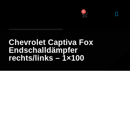
0
Home
/
Shop
/ Produkt
Chevrolet Captiva Fox
Endschalldämpfer
rechts/links – 1×100