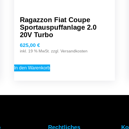
Ragazzon Fiat Coupe
Sportauspuffanlage 2.0
20V Turbo
625,00
€
inkl. 19 % MwSt. zzgl.
Versandkosten
In den Warenkorb
p
Rechtliches
Ko