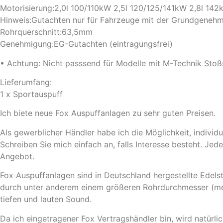
Motorisierung:2,0l 100/110kW 2,5l 120/125/141kW 2,8l 142
Hinweis:Gutachten nur für Fahrzeuge mit der Grundgeneh
Rohrquerschnitt:63,5mm
Genehmigung:EG-Gutachten (eintragungsfrei)
• Achtung: Nicht passsend für Modelle mit M-Technik Stoß
Lieferumfang:
1 x Sportauspuff
Ich biete neue Fox Auspuffanlagen zu sehr guten Preisen.
Als gewerblicher Händler habe ich die Möglichkeit, individ
Schreiben Sie mich einfach an, falls Interesse besteht. Je
Angebot.
Fox Auspuffanlagen sind in Deutschland hergestellte Edels
durch unter anderem einem größeren Rohrdurchmesser (me
tiefen und lauten Sound.
Da ich eingetragener Fox Vertragshändler bin, wird natürl