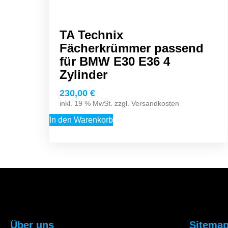
TA Technix
Fächerkrümmer passend
für BMW E30 E36 4
Zylinder
230,00
€
inkl. 19 % MwSt. zzgl.
Versandkosten
In den Warenkorb
Über uns
Sitema