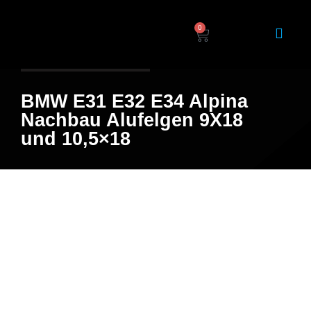
0
Home
/
Shop
/ Produkt
BMW E31 E32 E34 Alpina
Nachbau Alufelgen 9X18
und 10,5×18