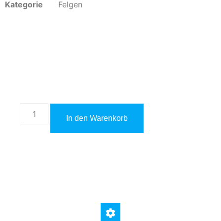
Kategorie
Felgen
1.850,00
€
inkl. 19 % MwSt. zzgl.
Versandkosten
In den Warenkorb