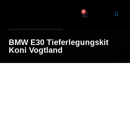
0
Home
/
Shop
/ Produkt
BMW E30 Tieferlegungskit
Koni Vogtland